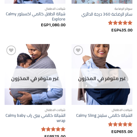
سواتر الرضاعة
شيالات الاطفال
شيالة الطفل كالمي اكسبلور Calmy
ساتر الرضاعة 360 درجة الدائري
Explore
EGP
1,080.00
EGP
435.00
تم التقييم
5.00
من 5
إضافة
إضافة
إلى
إلى
غير متوفر في المخزون
غير متوفر في المخزون
قائمة
قائمة
الرغبات
الرغبات
شيالات الاطفال
شيالات الاطفال
الشيالة كالمي بيبي راب Calmy baby
الشيالة كالمي سلينج Calmy Sling
wrap
EGP
655.00
تم التقييم
EGP
575.00
5.00
من 5
تم التقييم